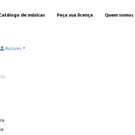
Catálogo de músicas
Peça sua licença
Quem somos
Autores
019
ara
sa