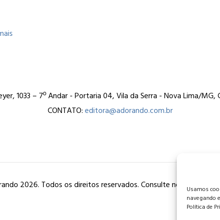
mais
er, 1033 – 7º Andar - Portaria 04, Vila da Serra - Nova Lima/MG
CONTATO:
editora@adorando.com.br
ando 2026. Todos os direitos reservados. Consulte nossa
política
Usamos cooki
navegando e
Política de P