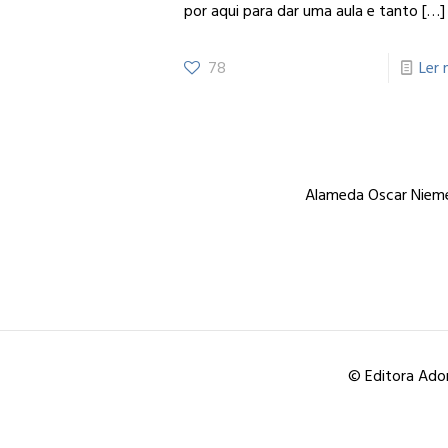
por aqui para dar uma aula e tanto
[…]
78
Ler 
Alameda Oscar Niemey
© Editora Ador