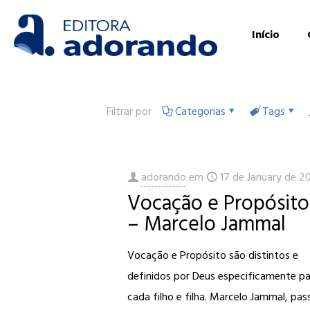
Início
Filtrar por
Categorias
Tags
adorando
em
17 de January de 2
Vocação e Propósito
– Marcelo Jammal
Vocação e Propósito são distintos e
definidos por Deus especificamente p
cada filho e filha. Marcelo Jammal, pas