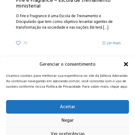
Fire e Fragrance – Escola de treinamento
ministerial
O Fire e Fragrance é uma Escola de Treinamento e
Discipulado que tem como objetivo levantar agentes de
transformação na sociedade e nas nações. Ele terá
[…]
70
Ler mais
Gerenciar o consentimento
Alameda Oscar Niemeyer, 1033 – 7º Andar - Portaria 04, Vila da
Usamos cookies para melhorar sua experiência no site da Editora Adorando.
Serra - Nova Lima/MG, CEP: 34006-065 - MG
Ao continuar navegando em adorando.com.br, você concorda com o uso de
CONTATO:
editora@adorando.com.br
cookies conforme nossa Política de Privacidade. Para saber mais, clique aqui.
Aceitar
Negar
© Editora Adorando 2026. Todos os direitos reservados.
Consulte nossa
política de privacidade
.
Ver preferências