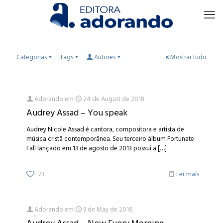
Categorias
Tags
Autores
Mostrar tudo
Adorando
em
24 de August de 2018
Audrey Assad – You speak
Audrey Nicole Assad é cantora, compositora e artista de
música cristã contemporânea. Seu terceiro álbum Fortunate
Fall lançado em 13 de agosto de 2013 possui a
[…]
73
Ler mais
Adorando
em
9 de May de 2016