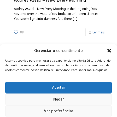
Audrey Assad – New Every Morning
Audrey Assad – New Every Morning In the beginning You
hovered over the waters: You broke an unbroken silence:
You spoke light into darkness And there
[…]
88
Ler mais
Gerenciar o consentimento
Alameda Oscar Niemeyer, 1033 – 7º Andar - Portaria 04, Vila da
Usamos cookies para melhorar sua experiência no site da Editora Adorando.
Serra - Nova Lima/MG, CEP: 34006-065 - MG
Ao continuar navegando em adorando.com.br, você concorda com o uso de
CONTATO:
editora@adorando.com.br
cookies conforme nossa Política de Privacidade. Para saber mais, clique aqui.
Aceitar
Negar
© Editora Adorando 2026. Todos os direitos reservados.
Consulte nossa
política de privacidade
.
Ver preferências