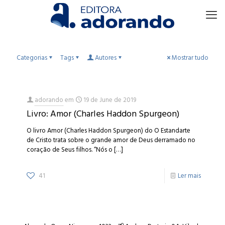
Categorias
Tags
Autores
Mostrar tudo
adorando
em
19 de June de 2019
Livro: Amor (Charles Haddon Spurgeon)
O livro Amor (Charles Haddon Spurgeon) do O Estandarte
de Cristo trata sobre o grande amor de Deus derramado no
coração de Seus filhos. “Nós o
[…]
41
Ler mais