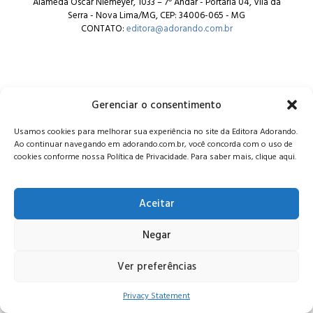
Alameda Oscar Niemeyer, 1033 – 7º Andar - Portaria 04, Vila da
Serra - Nova Lima/MG, CEP: 34006-065 - MG
CONTATO:
editora@adorando.com.br
Gerenciar o consentimento
© Editora Adorando 2026. Todos os direitos reservados.
Usamos cookies para melhorar sua experiência no site da Editora Adorando.
Consulte nossa
política de privacidade
.
Ao continuar navegando em adorando.com.br, você concorda com o uso de
cookies conforme nossa Política de Privacidade. Para saber mais, clique aqui.
Aceitar
Negar
Ver preferências
Privacy Statement