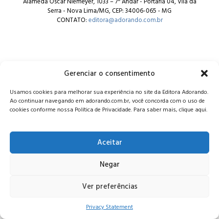
Alameda Oscar Niemeyer, 1033 – 7º Andar - Portaria 04, Vila da
Serra - Nova Lima/MG, CEP: 34006-065 - MG
CONTATO:
editora@adorando.com.br
Gerenciar o consentimento
© Editora Adorando 2026. Todos os direitos reservados.
Usamos cookies para melhorar sua experiência no site da Editora Adorando.
Consulte nossa
política de privacidade
.
Ao continuar navegando em adorando.com.br, você concorda com o uso de
cookies conforme nossa Política de Privacidade. Para saber mais, clique aqui.
Aceitar
Negar
Ver preferências
Privacy Statement