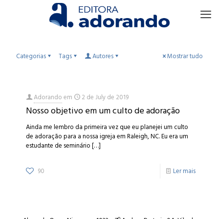
Categorias
Tags
Autores
Mostrar tudo
Adorando
em
2 de July de 2019
Nosso objetivo em um culto de adoração
Ainda me lembro da primeira vez que eu planejei um culto
de adoração para a nossa igreja em Raleigh, NC. Eu era um
estudante de seminário
[…]
90
Ler mais