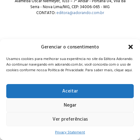
Alameda Oscar Niemeyer, 1033 – 7º Andar - Portaria 04, Vila da
Serra - Nova Lima/MG, CEP: 34006-065 - MG
CONTATO:
editora@adorando.com.br
Gerenciar o consentimento
© Editora Adorando 2026. Todos os direitos reservados.
Usamos cookies para melhorar sua experiência no site da Editora Adorando.
Consulte nossa
política de privacidade
.
Ao continuar navegando em adorando.com.br, você concorda com o uso de
cookies conforme nossa Política de Privacidade. Para saber mais, clique aqui.
Aceitar
Negar
Ver preferências
Privacy Statement