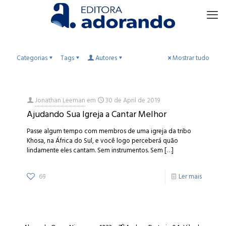
Categorias
Tags
Autores
Mostrar tudo
Jonathan Leeman
em
30 de April de 2019
Ajudando Sua Igreja a Cantar Melhor
Passe algum tempo com membros de uma igreja da tribo
Khosa, na África do Sul, e você logo perceberá quão
lindamente eles cantam. Sem instrumentos. Sem
[…]
69
Ler mais