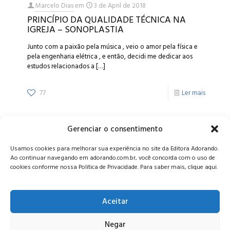
Marcelo Dias
em
3 de April de 2018
PRINCÍPIO DA QUALIDADE TÉCNICA NA
IGREJA – SONOPLASTIA
Junto com a paixão pela música , veio o amor pela física e
pela engenharia elétrica , e então, decidi me dedicar aos
estudos relacionados a
[…]
77
Ler mais
Gerenciar o consentimento
Alameda Oscar Niemeyer, 1033 – 7º Andar - Portaria 04, Vila da
Usamos cookies para melhorar sua experiência no site da Editora Adorando.
Serra - Nova Lima/MG, CEP: 34006-065 - MG
Ao continuar navegando em adorando.com.br, você concorda com o uso de
CONTATO:
editora@adorando.com.br
cookies conforme nossa Política de Privacidade. Para saber mais, clique aqui.
Aceitar
Negar