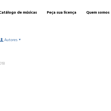
Catálogo de músicas
Peça sua licença
Quem somos
Autores
018
s