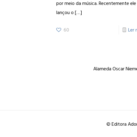
por meio da música. Recentemente ele
lançou o
[…]
60
Ler 
Alameda Oscar Niemey
© Editora Ador