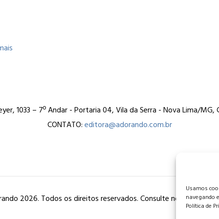
mais
er, 1033 – 7º Andar - Portaria 04, Vila da Serra - Nova Lima/MG
CONTATO:
editora@adorando.com.br
Usamos cooki
ando 2026. Todos os direitos reservados. Consulte nossa
política
navegando e
Política de P