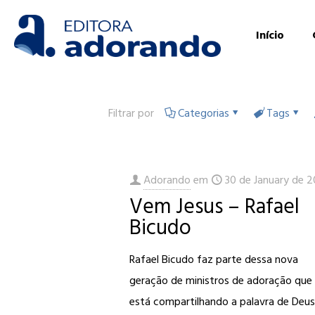
Início
Filtrar por
Categorias
Tags
Adorando
em
30 de January de 2
Vem Jesus – Rafael
Bicudo
Rafael Bicudo faz parte dessa nova
geração de ministros de adoração que
está compartilhando a palavra de Deu