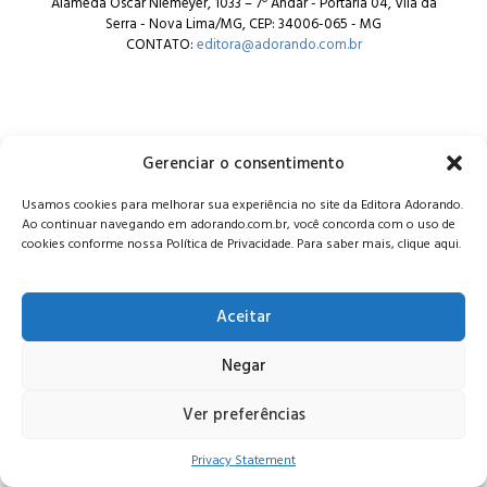
Alameda Oscar Niemeyer, 1033 – 7º Andar - Portaria 04, Vila da
Serra - Nova Lima/MG, CEP: 34006-065 - MG
CONTATO:
editora@adorando.com.br
Gerenciar o consentimento
© Editora Adorando 2026. Todos os direitos reservados.
Usamos cookies para melhorar sua experiência no site da Editora Adorando.
Consulte nossa
política de privacidade
.
Ao continuar navegando em adorando.com.br, você concorda com o uso de
cookies conforme nossa Política de Privacidade. Para saber mais, clique aqui.
Aceitar
Negar
Ver preferências
Privacy Statement