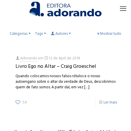
Categorias
Tags
Autores
Mostrar tudo
Adorando
em
12 de April de 2018
Livro Ego no Altar – Craig Groeschel
Quando colocamos nossos falsos rótulos e o nosso
autoengano sobre o altar da verdade de Deus, descobrimos
quem de fato somos. A partir daí, em vez
[…]
54
Ler mais