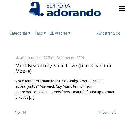
Categorias
Tags
Autores
Mostrar tudo
adorando
em
5 de October de 2019
Most Beautiful / So In Love (feat. Chandler
Moore)
Você também amam reunir a os amigos para cantar e
adorar juntos? Maverick City Music tem um som
abençoador. Selecionamos “Most Beautiful” para apresentar
a vocês
[…]
14
Ler mais