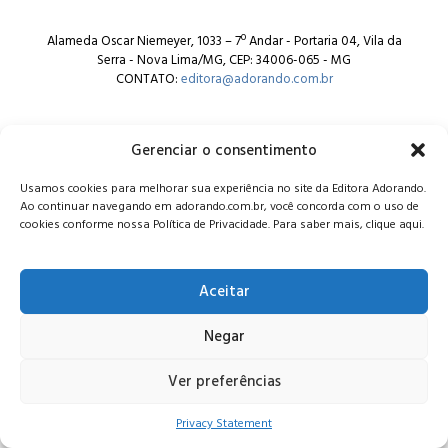
Alameda Oscar Niemeyer, 1033 – 7º Andar - Portaria 04, Vila da
Serra - Nova Lima/MG, CEP: 34006-065 - MG
CONTATO:
editora@adorando.com.br
Gerenciar o consentimento
Usamos cookies para melhorar sua experiência no site da Editora Adorando.
Ao continuar navegando em adorando.com.br, você concorda com o uso de
© Editora Adorando 2026. Todos os direitos reservados.
cookies conforme nossa Política de Privacidade. Para saber mais, clique aqui.
Consulte nossa
política de privacidade
.
Aceitar
Negar
Ver preferências
Privacy Statement