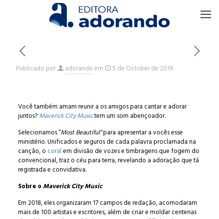
Publicado por
adorando
em
5 de October de 2019
Você também amam reunir a os amigos para cantar e adorar
juntos?
Maverick City Music
tem um som abençoador.
Selecionamos “
Most Beautiful”
para apresentar a vocês esse
ministério. Unificados e seguros de cada palavra proclamada na
canção, o
coral
em divisão de vozes e timbragens que fogem do
convencional, traz o céu para terra, revelando a adoração que tá
registrada e convidativa.
Sobre o
Maverick City Music
Em 2018, eles organizaram 17 campos de redação, acomodaram
mais de 100 artistas e escritores, além de criar e moldar centenas