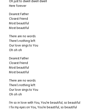
Oh just to dwell dwell dwell
Here forever
Dearest Father
Closest Friend
Most beautiful
Most beautiful
There are no words
There’s nothing left
Our love sings to You
Oh oh oh
Dearest Father
Closest Friend
Most beautiful
Most beautiful
There are no words
There’s nothing left
Our love sings to You
Oh oh oh
I’m so in love with You, You’re beautiful, so beautiful
I fix my eyes on You, You’re beautiful, so beautiful