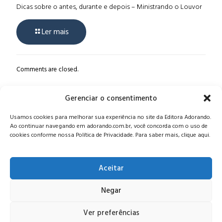
Dicas sobre o antes, durante e depois – Ministrando o Louvor
Ler mais
Comments are closed.
Gerenciar o consentimento
Alameda Oscar Niemeyer, 1033 – 7º Andar - Portaria 04, Vila da
Usamos cookies para melhorar sua experiência no site da Editora Adorando.
Serra - Nova Lima/MG, CEP: 34006-065 - MG
Ao continuar navegando em adorando.com.br, você concorda com o uso de
CONTATO:
editora@adorando.com.br
cookies conforme nossa Política de Privacidade. Para saber mais, clique aqui.
Aceitar
Negar
© Editora Adorando 2026. Todos os direitos reservados.
Consulte nossa
política de privacidade
.
Ver preferências