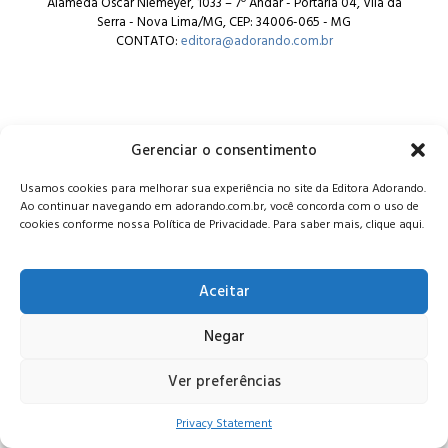
Alameda Oscar Niemeyer, 1033 – 7º Andar - Portaria 04, Vila da
Serra - Nova Lima/MG, CEP: 34006-065 - MG
CONTATO:
editora@adorando.com.br
Gerenciar o consentimento
© Editora Adorando 2026. Todos os direitos reservados.
Usamos cookies para melhorar sua experiência no site da Editora Adorando.
Consulte nossa
política de privacidade
.
Ao continuar navegando em adorando.com.br, você concorda com o uso de
cookies conforme nossa Política de Privacidade. Para saber mais, clique aqui.
Aceitar
Negar
Ver preferências
Privacy Statement