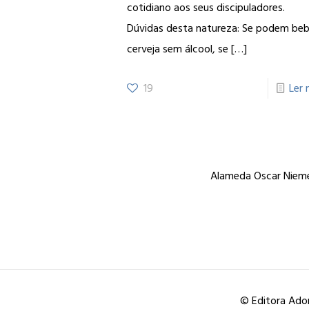
cotidiano aos seus discipuladores.
Dúvidas desta natureza: Se podem beb
cerveja sem álcool, se
[…]
19
Ler 
Alameda Oscar Niemey
© Editora Ador