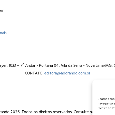
er
mais
er, 1033 – 7º Andar - Portaria 04, Vila da Serra - Nova Lima/MG
CONTATO:
editora@adorando.com.br
Usamos cooki
navegando e
Política de P
ando 2026. Todos os direitos reservados. Consulte nossa
política