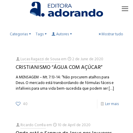
Categorias
Tags
Autores
Mostrar tudo
Lucas Ragazzi de Sousa
em
2 de June de 2020
CRISTIANISMO “ÁGUA COM AÇÚCAR”
A MENSAGEM – Mt. 7:13-14: “Não procurem atalhos para
Deus. O mercado está transbordando de fórmulas fáceis e
infalíveis para uma vida bem-sucedida que podem ser
[…]
40
Ler mais
Ricardo Corrêa
em
10 de April de 2020