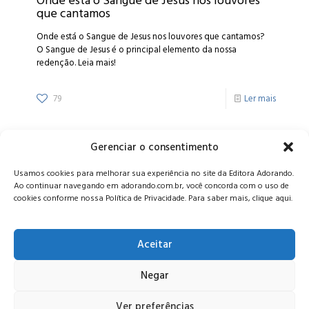
Onde está o Sangue de Jesus nos louvores
que cantamos
Onde está o Sangue de Jesus nos louvores que cantamos?
O Sangue de Jesus é o principal elemento da nossa
redenção. Leia mais!
79
Ler mais
Gerenciar o consentimento
Alameda Oscar Niemeyer, 1033 – 7º Andar - Portaria 04, Vila da
Usamos cookies para melhorar sua experiência no site da Editora Adorando.
Serra - Nova Lima/MG, CEP: 34006-065 - MG
Ao continuar navegando em adorando.com.br, você concorda com o uso de
CONTATO:
editora@adorando.com.br
cookies conforme nossa Política de Privacidade. Para saber mais, clique aqui.
Aceitar
Negar
© Editora Adorando 2026. Todos os direitos reservados.
Consulte nossa
política de privacidade
.
Ver preferências