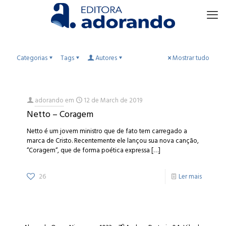
Categorias
Tags
Autores
Mostrar tudo
adorando
em
12 de March de 2019
Netto – Coragem
Netto é um jovem ministro que de fato tem carregado a
marca de Cristo. Recentemente ele lançou sua nova canção,
“Coragem“, que de forma poética expressa
[…]
26
Ler mais