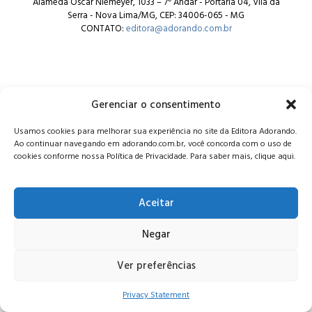
Alameda Oscar Niemeyer, 1033 – 7º Andar - Portaria 04, Vila da
Serra - Nova Lima/MG, CEP: 34006-065 - MG
CONTATO:
editora@adorando.com.br
Gerenciar o consentimento
© Editora Adorando 2026. Todos os direitos reservados.
Usamos cookies para melhorar sua experiência no site da Editora Adorando.
Consulte nossa
política de privacidade
.
Ao continuar navegando em adorando.com.br, você concorda com o uso de
cookies conforme nossa Política de Privacidade. Para saber mais, clique aqui.
Aceitar
Negar
Ver preferências
Privacy Statement