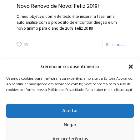
Novo Renovo de Novo! Feliz 2019!
O meu objetivo com este texto é te inspirar a fazer uma
auto análise com o propósito de encontrar direção e um
novo ânimo para o ano de 2018. Feliz 2018!
35
Ler mais
Gerenciar o consentimento
Alameda Oscar Niemeyer, 1033 – 7º Andar - Portaria 04, Vila da
Usamos cookies para melhorar sua experiência no site da Editora Adorando.
Serra - Nova Lima/MG, CEP: 34006-065 - MG
Ao continuar navegando em adorando.com.br, você concorda com o uso de
CONTATO:
editora@adorando.com.br
cookies conforme nossa Política de Privacidade. Para saber mais, clique aqui.
Aceitar
Negar
© Editora Adorando 2026. Todos os direitos reservados.
Consulte nossa
política de privacidade
.
Ver preferências