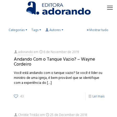
Categorias
Tags
Autores
Mostrar tudo
adorando
em
6 de November de 2019
Andando Com o Tanque Vazio? – Wayne
Cordeiro
Você está andando com o tanque vazio? Se você é líder ou
ministro de uma igreja, é bem provável que se identifique
com a experiência do
[…]
43
Ler mais
Christie Tristão
em
25 de December de 2018