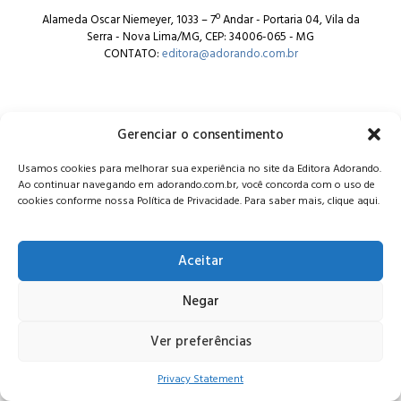
Alameda Oscar Niemeyer, 1033 – 7º Andar - Portaria 04, Vila da
Serra - Nova Lima/MG, CEP: 34006-065 - MG
CONTATO:
editora@adorando.com.br
Gerenciar o consentimento
Usamos cookies para melhorar sua experiência no site da Editora Adorando.
© Editora Adorando 2026. Todos os direitos reservados.
Ao continuar navegando em adorando.com.br, você concorda com o uso de
Consulte nossa
política de privacidade
.
cookies conforme nossa Política de Privacidade. Para saber mais, clique aqui.
Aceitar
Negar
Ver preferências
Privacy Statement