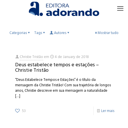
Categorias
Tags
Autores
Mostrar tudo
Christie Tristão
em
4 de January de 2018
Deus estabelece tempos e estações –
Christie Tristão
“Deus Estabelece Tempos e Estações” é o título da
mensagem da Christie Tristão! Com sua trajetória de longos
anos, Christie descreve em sua mensagem a naturalidade
[…]
53
Ler mais