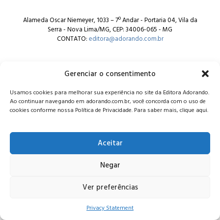
Alameda Oscar Niemeyer, 1033 – 7º Andar - Portaria 04, Vila da
Serra - Nova Lima/MG, CEP: 34006-065 - MG
CONTATO:
editora@adorando.com.br
Gerenciar o consentimento
Usamos cookies para melhorar sua experiência no site da Editora Adorando.
Ao continuar navegando em adorando.com.br, você concorda com o uso de
© Editora Adorando 2026. Todos os direitos reservados.
cookies conforme nossa Política de Privacidade. Para saber mais, clique aqui.
Consulte nossa
política de privacidade
.
Aceitar
Negar
Ver preferências
Privacy Statement