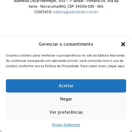
Alameda Oscar Niemeyer, 1033 – 7º Andar - Portaria 04, Vila da
Serra - Nova Lima/MG, CEP: 34006-065 - MG
CONTATO:
editora@adorando.com.br
Gerenciar o consentimento
© Editora Adorando 2026. Todos os direitos reservados.
Usamos cookies para melhorar sua experiência no site da Editora Adorando.
Consulte nossa
política de privacidade
.
Ao continuar navegando em adorando.com.br, você concorda com o uso de
cookies conforme nossa Política de Privacidade. Para saber mais, clique aqui.
Aceitar
Negar
Ver preferências
Privacy Statement