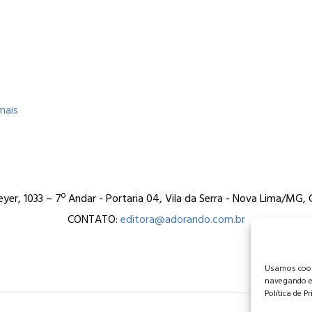
mais
er, 1033 – 7º Andar - Portaria 04, Vila da Serra - Nova Lima/MG
CONTATO:
editora@adorando.com.br
Usamos cooki
navegando e
Política de P