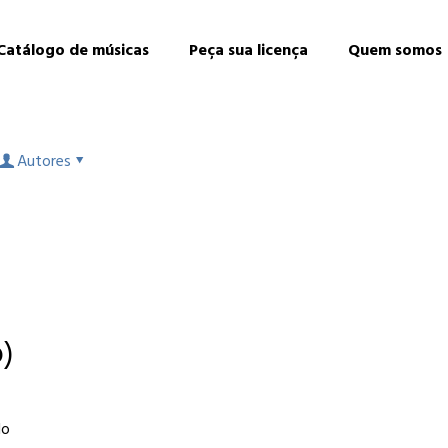
Catálogo de músicas
Peça sua licença
Quem somos
Autores
o)
do