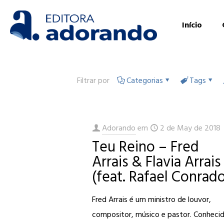
Início
Filtrar por
Categorias
Tags
Adorando
em
2 de May de 2018
Teu Reino – Fred
Arrais & Flavia Arrais
(feat. Rafael Conrad
Fred Arrais é um ministro de louvor,
compositor, músico e pastor. Conheci