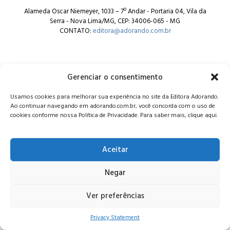
Alameda Oscar Niemeyer, 1033 – 7º Andar - Portaria 04, Vila da
Serra - Nova Lima/MG, CEP: 34006-065 - MG
CONTATO:
editora@adorando.com.br
Gerenciar o consentimento
Usamos cookies para melhorar sua experiência no site da Editora Adorando.
© Editora Adorando 2026. Todos os direitos reservados.
Ao continuar navegando em adorando.com.br, você concorda com o uso de
Consulte nossa
política de privacidade
.
cookies conforme nossa Política de Privacidade. Para saber mais, clique aqui.
Aceitar
Negar
Ver preferências
Privacy Statement