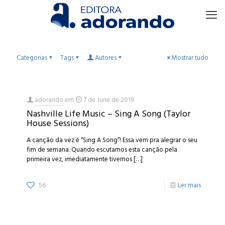
Categorias
Tags
Autores
Mostrar tudo
adorando
em
7 de June de 2019
Nashville Life Music – Sing A Song (Taylor
House Sessions)
A canção da vez é “Sing A Song”! Essa vem pra alegrar o seu
fim de semana. Quando escutamos esta canção pela
primeira vez, imediatamente tivemos
[…]
56
Ler mais