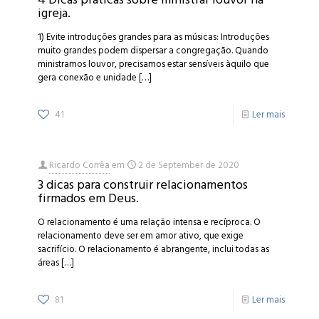
igreja.
1) Evite introduções grandes para as músicas: Introduções
muito grandes podem dispersar a congregação. Quando
ministramos louvor, precisamos estar sensíveis àquilo que
gera conexão e unidade
[…]
41
Ler mais
Ricardo Corrêa
em
2 de September de 2020
3 dicas para construir relacionamentos
firmados em Deus.
O relacionamento é uma relação intensa e recíproca. O
relacionamento deve ser em amor ativo, que exige
sacrifício. O relacionamento é abrangente, inclui todas as
áreas
[…]
81
Ler mais