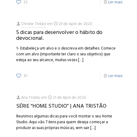
32
Ler mais
Christie Tristão
em
29 de April de 2020
5 dicas para desenvolver o hábito do
devocional.
1- Estabeleça um alvo e o descreva em detalhes: Comece
com um alvo (importante ter claro o seu objetivo) que
esteja ao seu alcance, muitas vezes
[…]
41
Ler mais
Ana Tristão
em
21 de April de 2020
SÉRIE “HOME STUDIO” | ANA TRISTÃO
Reunimos algumas dicas para você montar o seu Home
Studio. Aqui vão 7 itens para quem deseja começar a
produzir as suas próprias músicas, sem sair
[…]