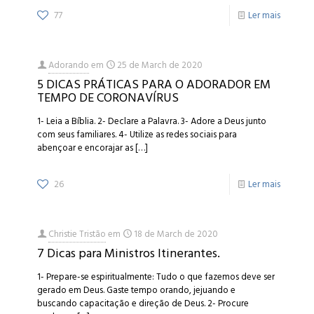
77
Ler mais
Adorando
em
25 de March de 2020
5 DICAS PRÁTICAS PARA O ADORADOR EM
TEMPO DE CORONAVÍRUS
1- Leia a Bíblia. 2- Declare a Palavra. 3- Adore a Deus junto
com seus familiares. 4- Utilize as redes sociais para
abençoar e encorajar as
[…]
26
Ler mais
Christie Tristão
em
18 de March de 2020
7 Dicas para Ministros Itinerantes.
1- Prepare-se espiritualmente: Tudo o que fazemos deve ser
gerado em Deus. Gaste tempo orando, jejuando e
buscando capacitação e direção de Deus. 2- Procure