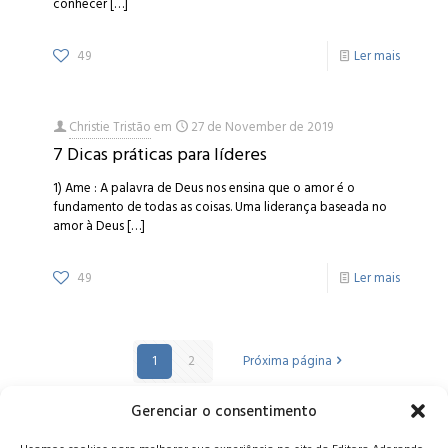
conhecer
[…]
49
Ler mais
Christie Tristão
em
27 de November de 2019
7 Dicas práticas para líderes
1) Ame : A palavra de Deus nos ensina que o amor é o
fundamento de todas as coisas. Uma liderança baseada no
amor à Deus
[…]
49
Ler mais
1
2
Próxima página
Gerenciar o consentimento
Alameda Oscar Niemeyer, 1033 – 7º Andar - Portaria 04, Vila da