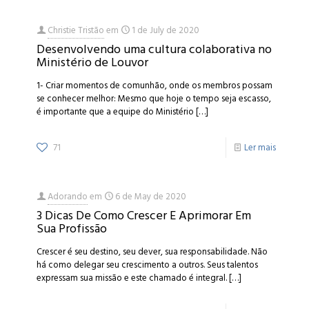
Christie Tristão
em
1 de July de 2020
Desenvolvendo uma cultura colaborativa no
Ministério de Louvor
1- Criar momentos de comunhão, onde os membros possam
se conhecer melhor: Mesmo que hoje o tempo seja escasso,
é importante que a equipe do Ministério
[…]
71
Ler mais
Adorando
em
6 de May de 2020
3 Dicas De Como Crescer E Aprimorar Em
Sua Profissão
Crescer é seu destino, seu dever, sua responsabilidade. Não
há como delegar seu crescimento a outros. Seus talentos
expressam sua missão e este chamado é integral.
[…]