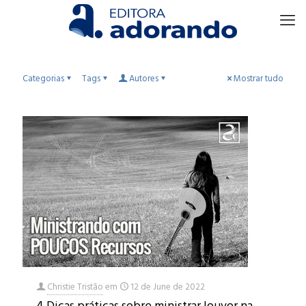
Categorias
Tags
Autores
Mostrar tudo
Christie Tristão
em
12 de June de 2022
4 Dicas práticas sobre ministrar louvor na