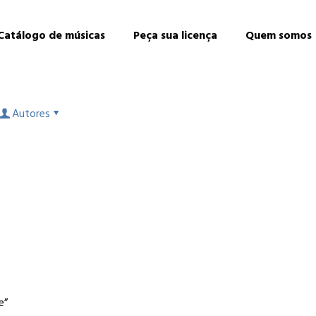
Catálogo de músicas
Peça sua licença
Quem somos
Autores
e”