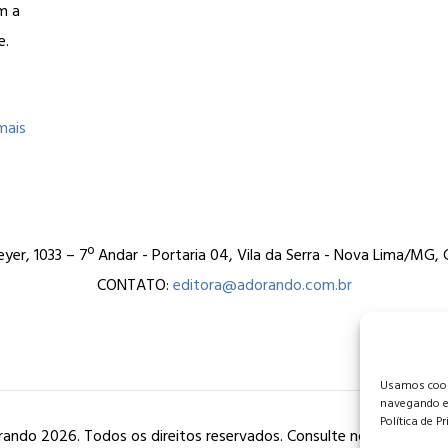
m a
e.
mais
er, 1033 – 7º Andar - Portaria 04, Vila da Serra - Nova Lima/MG
CONTATO:
editora@adorando.com.br
Usamos cooki
navegando e
Política de P
ando 2026. Todos os direitos reservados. Consulte nossa
política