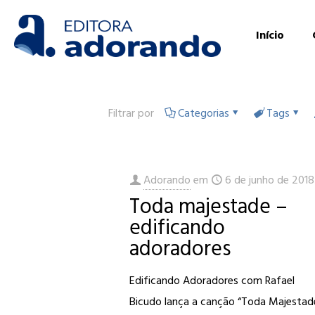
Início
Filtrar por
Categorias
Tags
Adorando
em
6 de junho de 2018
Toda majestade –
edificando
adoradores
Edificando Adoradores com Rafael
Bicudo lança a canção “Toda Majestad