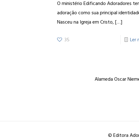
O ministério Edificando Adoradores te
adoração como sua principal identidad
Nasceu na Igreja em Cristo,
[…]
35
Ler 
Alameda Oscar Niemey
© Editora Ador