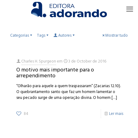
Categorias
Tags
Autores
Mostrar tudo
Charles H. Spurgeon
em
3 de October de 2016
O motivo mais importante para o
arrependimento
“Olharão para aquele a quem traspassaram” (Zacarias 12.10).
O quebrantamento santo que faz um homem lamentar o
seu pecado surge de uma operação divina. O homem
[…]
84
Ler mais