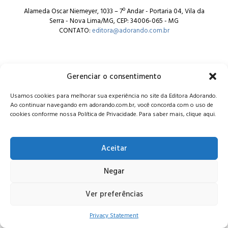
Alameda Oscar Niemeyer, 1033 – 7º Andar - Portaria 04, Vila da
Serra - Nova Lima/MG, CEP: 34006-065 - MG
CONTATO:
editora@adorando.com.br
Gerenciar o consentimento
Usamos cookies para melhorar sua experiência no site da Editora Adorando.
© Editora Adorando 2026. Todos os direitos reservados.
Ao continuar navegando em adorando.com.br, você concorda com o uso de
Consulte nossa
política de privacidade
.
cookies conforme nossa Política de Privacidade. Para saber mais, clique aqui.
Aceitar
Negar
Ver preferências
Privacy Statement