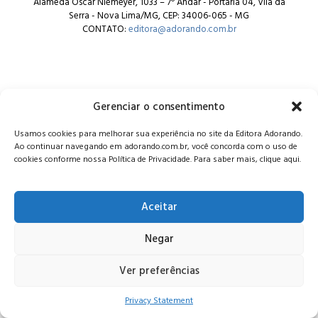
Alameda Oscar Niemeyer, 1033 – 7º Andar - Portaria 04, Vila da
Serra - Nova Lima/MG, CEP: 34006-065 - MG
CONTATO:
editora@adorando.com.br
Gerenciar o consentimento
© Editora Adorando 2026. Todos os direitos reservados.
Usamos cookies para melhorar sua experiência no site da Editora Adorando.
Consulte nossa
política de privacidade
.
Ao continuar navegando em adorando.com.br, você concorda com o uso de
cookies conforme nossa Política de Privacidade. Para saber mais, clique aqui.
Aceitar
Negar
Ver preferências
Privacy Statement