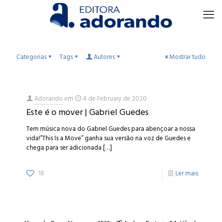
Categorias
Tags
Autores
Mostrar tudo
Adorando
em
4 de February de 2020
Este é o mover | Gabriel Guedes
Tem música nova do Gabriel Guedes para abençoar a nossa
vida!”This Is a Move” ganha sua versão na voz de Guedes e
chega para ser adicionada
[…]
18
Ler mais