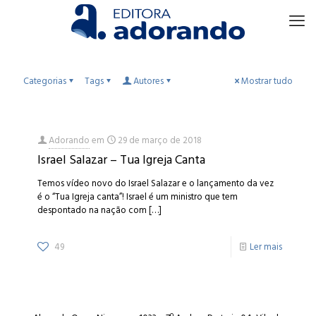
Categorias
Tags
Autores
Mostrar tudo
Adorando
em
29 de março de 2018
Israel Salazar – Tua Igreja Canta
Temos vídeo novo do Israel Salazar e o lançamento da vez
é o “Tua Igreja canta”! Israel é um ministro que tem
despontado na nação com
[…]
49
Ler mais