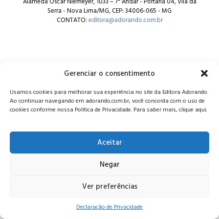
Alameda Oscar Niemeyer, 1033 – 7º Andar - Portaria 04, Vila da
Serra - Nova Lima/MG, CEP: 34006-065 - MG
CONTATO:
editora@adorando.com.br
Gerenciar o consentimento
© Editora Adorando 2026. Todos os direitos reservados.
Usamos cookies para melhorar sua experiência no site da Editora Adorando.
Consulte nossa
política de privacidade
.
Ao continuar navegando em adorando.com.br, você concorda com o uso de
cookies conforme nossa Política de Privacidade. Para saber mais, clique aqui.
Aceitar
Negar
Ver preferências
Declaração de Privacidade