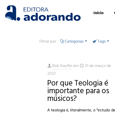
Início
Filtrar por
Categorias
Tags
Bob Kauflin
em
21 de março de
2021
Por que Teologia é
importante para os
músicos?
A teologia é, literalmente, o "estudo d