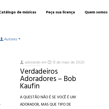
Catálogo de músicas
Peça sua licença
Quem somos
Autores
adorando
em
13 de maio de 2020
Verdadeiros
Adoradores – Bob
Kaufin
A QUESTÃO NÃO É SE VOCÊ É UM
e
ADORADOR, MAS QUE TIPO DE