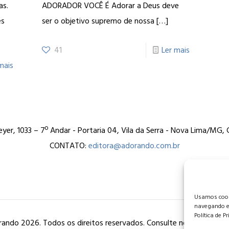
as.
ADORADOR VOCÊ É Adorar a Deus deve
es
ser o objetivo supremo de nossa
[…]
41
Ler mais
mais
er, 1033 – 7º Andar - Portaria 04, Vila da Serra - Nova Lima/MG
CONTATO:
editora@adorando.com.br
Usamos cooki
navegando e
Política de P
ando 2026. Todos os direitos reservados. Consulte nossa
política