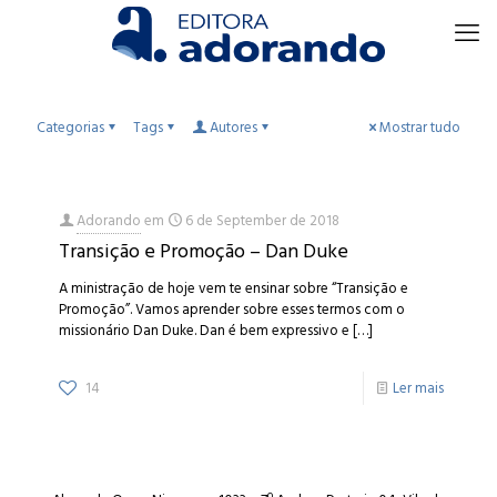
Categorias
Tags
Autores
Mostrar tudo
Adorando
em
6 de September de 2018
Transição e Promoção – Dan Duke
A ministração de hoje vem te ensinar sobre “Transição e
Promoção”. Vamos aprender sobre esses termos com o
missionário Dan Duke. Dan é bem expressivo e
[…]
14
Ler mais