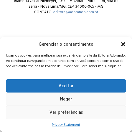
Alameda Oscar Niemeyer, 1033 – 7º Andar - Portaria 04, Vila da
Serra - Nova Lima/MG, CEP: 34006-065 - MG
CONTATO:
editora@adorando.com.br
Gerenciar o consentimento
© Editora Adorando 2026. Todos os direitos reservados.
Usamos cookies para melhorar sua experiência no site da Editora Adorando.
Consulte nossa
política de privacidade
.
Ao continuar navegando em adorando.com.br, você concorda com o uso de
cookies conforme nossa Política de Privacidade. Para saber mais, clique aqui.
Aceitar
Negar
Ver preferências
Privacy Statement