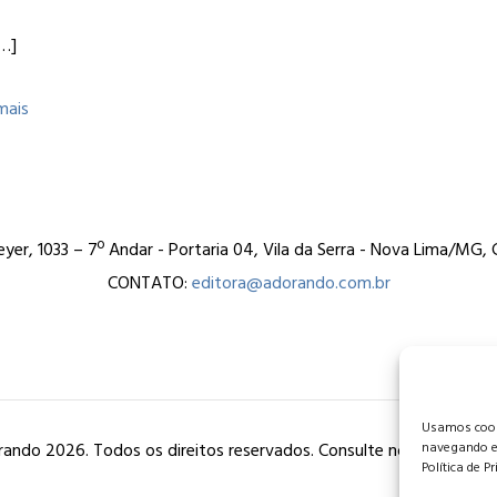
…]
mais
er, 1033 – 7º Andar - Portaria 04, Vila da Serra - Nova Lima/MG
CONTATO:
editora@adorando.com.br
Usamos cooki
ando 2026. Todos os direitos reservados. Consulte nossa
política
navegando e
Política de P