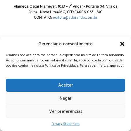
Alameda Oscar Niemeyer, 1033 – 7º Andar - Portaria 04, Vila da
Serra - Nova Lima/MG, CEP: 34006-065 - MG
CONTATO:
editora@adorando.com.br
Gerenciar o consentimento
Usamos cookies para melhorar sua experiência no site da Editora Adorando.
© Editora Adorando 2026. Todos os direitos reservados.
Ao continuar navegando em adorando.com.br, você concorda com o uso de
Consulte nossa
política de privacidade
.
cookies conforme nossa Política de Privacidade. Para saber mais, clique aqui.
Aceitar
Negar
Ver preferências
Privacy Statement