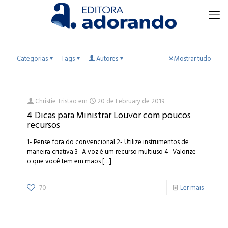
Categorias
Tags
Autores
Mostrar tudo
Christie Tristão
em
20 de February de 2019
4 Dicas para Ministrar Louvor com poucos
recursos
1- Pense fora do convencional 2- Utilize instrumentos de
maneira criativa 3- A voz é um recurso multiuso 4- Valorize
o que você tem em mãos
[…]
70
Ler mais