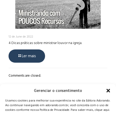
12 de June de 2022
4 Dicas práticas sobre ministrar louvor na igreja.
Ler mais
Comments are closed.
Gerenciar o consentimento
Alameda Oscar Niemeyer, 1033 – 7º Andar - Portaria 04, Vila da
Usamos cookies para melhorar sua experiência no site da Editora Adorando.
Serra - Nova Lima/MG, CEP: 34006-065 - MG
Ao continuar navegando em adorando.com.br, você concorda com o uso de
CONTATO:
editora@adorando.com.br
cookies conforme nossa Política de Privacidade. Para saber mais, clique aqui.