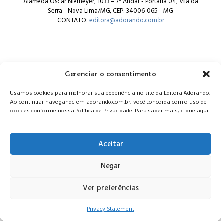
Alameda Oscar Niemeyer, 1033 – 7º Andar - Portaria 04, Vila da
Serra - Nova Lima/MG, CEP: 34006-065 - MG
CONTATO:
editora@adorando.com.br
Gerenciar o consentimento
© Editora Adorando 2026. Todos os direitos reservados.
Usamos cookies para melhorar sua experiência no site da Editora Adorando.
Consulte nossa
política de privacidade
.
Ao continuar navegando em adorando.com.br, você concorda com o uso de
cookies conforme nossa Política de Privacidade. Para saber mais, clique aqui.
Aceitar
Negar
Ver preferências
Privacy Statement