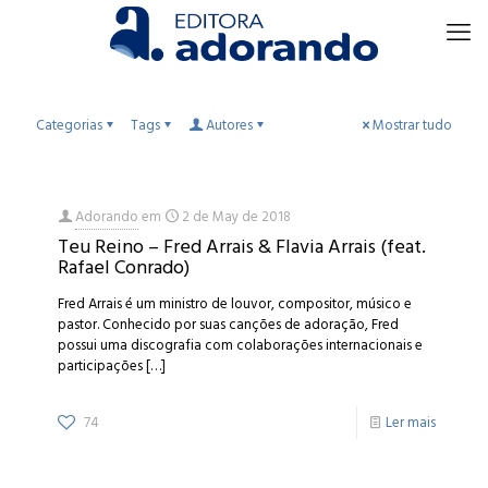
Categorias
Tags
Autores
Mostrar tudo
Adorando
em
2 de May de 2018
Teu Reino – Fred Arrais & Flavia Arrais (feat.
Rafael Conrado)
Fred Arrais é um ministro de louvor, compositor, músico e
pastor. Conhecido por suas canções de adoração, Fred
possui uma discografia com colaborações internacionais e
participações
[…]
74
Ler mais