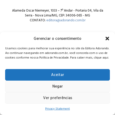
Alameda Oscar Niemeyer, 1033 – 7º Andar - Portaria 04, Vila da
Serra - Nova Lima/MG, CEP: 34006-065 - MG
CONTATO:
editora@adorando.com.br
Gerenciar o consentimento
Usamos cookies para melhorar sua experiência no site da Editora Adorando.
Ao continuar navegando em adorando.com.br, você concorda com o uso de
© Editora Adorando 2026. Todos os direitos reservados.
cookies conforme nossa Política de Privacidade. Para saber mais, clique aqui.
Consulte nossa
política de privacidade
.
Aceitar
Negar
Ver preferências
Privacy Statement