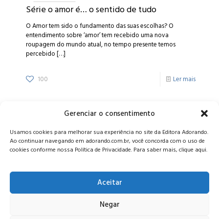
Série o amor é… o sentido de tudo
O Amor tem sido o fundamento das suas escolhas? O
entendimento sobre ‘amor’ tem recebido uma nova
roupagem do mundo atual, no tempo presente temos
percebido
[…]
100
Ler mais
Gerenciar o consentimento
Alameda Oscar Niemeyer, 1033 – 7º Andar - Portaria 04, Vila da
Usamos cookies para melhorar sua experiência no site da Editora Adorando.
Serra - Nova Lima/MG, CEP: 34006-065 - MG
Ao continuar navegando em adorando.com.br, você concorda com o uso de
CONTATO:
editora@adorando.com.br
cookies conforme nossa Política de Privacidade. Para saber mais, clique aqui.
Aceitar
Negar
© Editora Adorando 2026. Todos os direitos reservados.