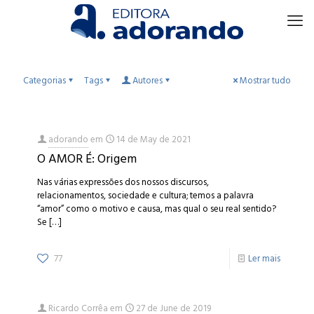
Categorias
Tags
Autores
Mostrar tudo
adorando
em
14 de May de 2021
O AMOR É: Origem
Nas várias expressões dos nossos discursos,
relacionamentos, sociedade e cultura; temos a palavra
“amor” como o motivo e causa, mas qual o seu real sentido?
Se
[…]
77
Ler mais
Ricardo Corrêa
em
27 de June de 2019