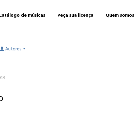
Catálogo de músicas
Peça sua licença
Quem somos
Autores
018
o
o