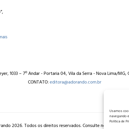
”,
mais
er, 1033 – 7º Andar - Portaria 04, Vila da Serra - Nova Lima/MG
CONTATO:
editora@adorando.com.br
Usamos cooki
navegando e
Política de P
ando 2026. Todos os direitos reservados. Consulte nossa
política