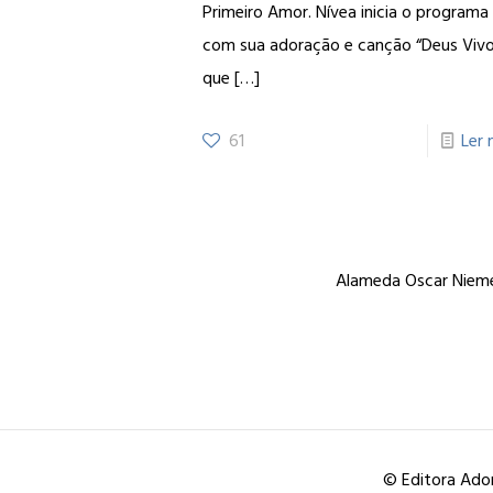
Primeiro Amor. Nívea inicia o programa
com sua adoração e canção “Deus Vivo
que
[…]
61
Ler 
Alameda Oscar Niemey
© Editora Ador