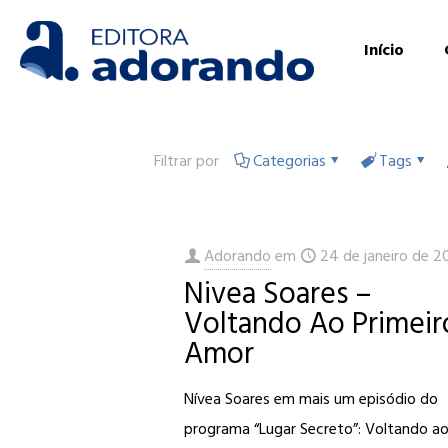
Início
Filtrar por
Categorias
Tags
Adorando
em
24 de janeiro de 2
Nivea Soares –
Voltando Ao Primeir
Amor
Nívea Soares em mais um episódio do
programa “Lugar Secreto”: Voltando a