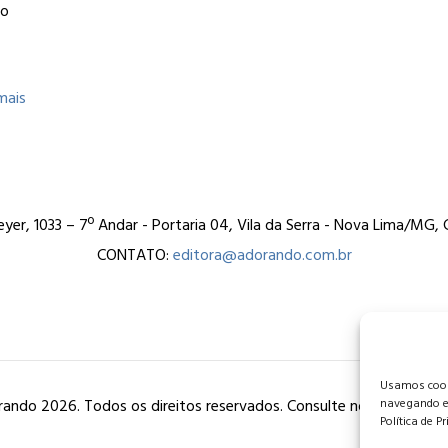
ão
mais
er, 1033 – 7º Andar - Portaria 04, Vila da Serra - Nova Lima/MG
CONTATO:
editora@adorando.com.br
Usamos cooki
ando 2026. Todos os direitos reservados. Consulte nossa
política
navegando e
Política de P