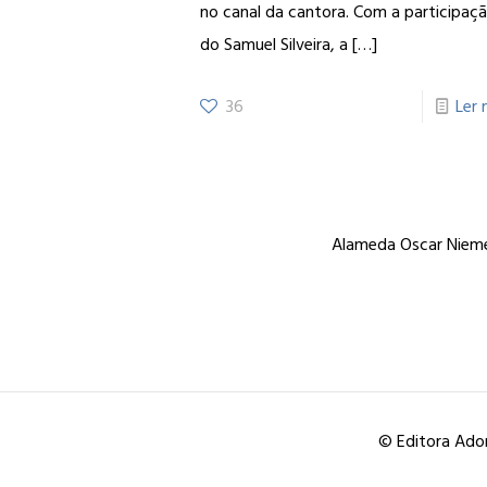
no canal da cantora. Com a participaç
do Samuel Silveira, a
[…]
36
Ler 
Alameda Oscar Niemey
© Editora Ador