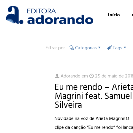
Início
Filtrar por
Categorias
Tags
Adorando
em
25 de maio de 201
Eu me rendo – Ariet
Magrini feat. Samuel
Silveira
Novidade na voz de Arieta Magrini! O
clipe da canção “Eu me rendo” foi lanç