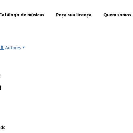
Catálogo de músicas
Peça sua licença
Quem somos
Autores
8
a
ado