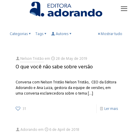
Categorias
Tags
Autores
Mostrar tudo
Nelson Tristão
em
28 de May de 2019
O que você não sabe sobre versão
Conversa com Nelson Tristão Nelson Tristão, CEO da Editora
Adorando e Ana Luiza, gestora da equipe de versões, em
uma conversa esclarecedora sobre o tema
[…]
31
Ler mais
Adorando
em
6 de April de 2018