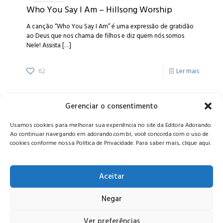
Who You Say I Am – Hillsong Worship
A canção “Who You Say I Am” é uma expressão de gratidão
ao Deus que nos chama de filhos e diz quem nós somos
Nele! Assista
[…]
62
Ler mais
Gerenciar o consentimento
Alameda Oscar Niemeyer, 1033 – 7º Andar - Portaria 04, Vila da
Usamos cookies para melhorar sua experiência no site da Editora Adorando.
Serra - Nova Lima/MG, CEP: 34006-065 - MG
Ao continuar navegando em adorando.com.br, você concorda com o uso de
CONTATO:
editora@adorando.com.br
cookies conforme nossa Política de Privacidade. Para saber mais, clique aqui.
Aceitar
Negar
© Editora Adorando 2026. Todos os direitos reservados.
Consulte nossa
política de privacidade
.
Ver preferências