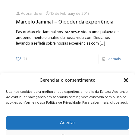
Adorando
em
15 de February de 2018
Marcelo Jammal – O poder da experiência
Pastor Marcelo Jammal nos traz nesse vídeo uma palavra de
arrependimento e análise da nossa vida com Deus, nos
levando a refletir sobre nossas experiências com
[…]
21
Ler mais
Gerenciar o consentimento
Alameda Oscar Niemeyer, 1033 – 7º Andar - Portaria 04, Vila da
Usamos cookies para melhorar sua experiência no site da Editora Adorando.
Serra - Nova Lima/MG, CEP: 34006-065 - MG
Ao continuar navegando em adorando.com.br, você concorda com o uso de
CONTATO:
editora@adorando.com.br
cookies conforme nossa Política de Privacidade. Para saber mais, clique aqui.
Aceitar