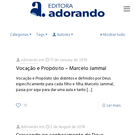
Categorias
Tags
Autores
Mostrar tudo
adorando
em
17 de January de 2019
Vocação e Propósito – Marcelo Jammal
Vocação e Propósito são distintos e definidos por Deus
especificamente para cada filho e filha. Marcelo Jammal,
passa por aqui para dar uma aula e tanto
[…]
78
Ler mais
Adorando
em
2 de August de 2018