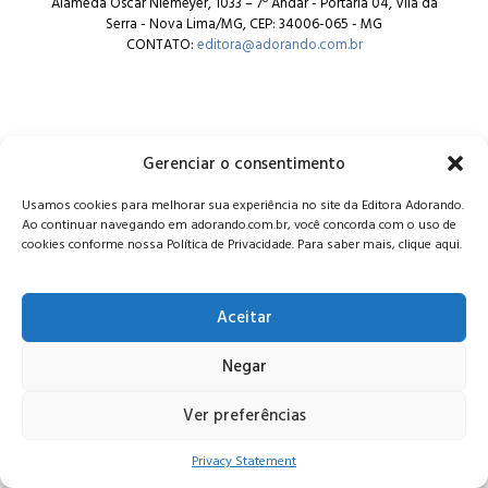
Alameda Oscar Niemeyer, 1033 – 7º Andar - Portaria 04, Vila da
Serra - Nova Lima/MG, CEP: 34006-065 - MG
CONTATO:
editora@adorando.com.br
Gerenciar o consentimento
© Editora Adorando 2026. Todos os direitos reservados.
Usamos cookies para melhorar sua experiência no site da Editora Adorando.
Consulte nossa
política de privacidade
.
Ao continuar navegando em adorando.com.br, você concorda com o uso de
cookies conforme nossa Política de Privacidade. Para saber mais, clique aqui.
Aceitar
Negar
Ver preferências
Privacy Statement