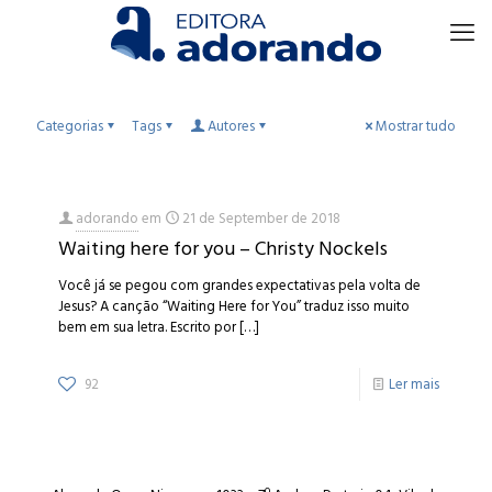
Categorias
Tags
Autores
Mostrar tudo
adorando
em
21 de September de 2018
Waiting here for you – Christy Nockels
Você já se pegou com grandes expectativas pela volta de
Jesus? A canção “Waiting Here for You” traduz isso muito
bem em sua letra. Escrito por
[…]
92
Ler mais