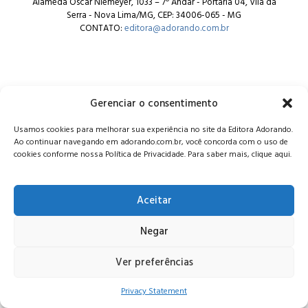
Alameda Oscar Niemeyer, 1033 – 7º Andar - Portaria 04, Vila da
Serra - Nova Lima/MG, CEP: 34006-065 - MG
CONTATO:
editora@adorando.com.br
Gerenciar o consentimento
© Editora Adorando 2026. Todos os direitos reservados.
Usamos cookies para melhorar sua experiência no site da Editora Adorando.
Consulte nossa
política de privacidade
.
Ao continuar navegando em adorando.com.br, você concorda com o uso de
cookies conforme nossa Política de Privacidade. Para saber mais, clique aqui.
Aceitar
Negar
Ver preferências
Privacy Statement