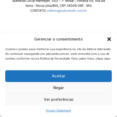
Alameda Oscar Niemeyer, 1033 – 7º Andar - Portaria 04, Vila da
Serra - Nova Lima/MG, CEP: 34006-065 - MG
CONTATO:
editora@adorando.com.br
Gerenciar o consentimento
© Editora Adorando 2026. Todos os direitos reservados.
Usamos cookies para melhorar sua experiência no site da Editora Adorando.
Consulte nossa
política de privacidade
.
Ao continuar navegando em adorando.com.br, você concorda com o uso de
cookies conforme nossa Política de Privacidade. Para saber mais, clique aqui.
Aceitar
Negar
Ver preferências
Privacy Statement