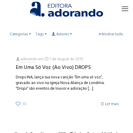
Categorias
Tags
Autores
Mostrar tudo
adorando
em
7 de August de 2019
Em Uma Só Voz (Ao Vivo) DROPS
Drops INA, lança sua nova canção “Em uma só voz”,
gravado ao vivo na Igreja Nova Aliança de Londrina.
“Drops” são eventos de louvor e adoração
[…]
83
Ler mais