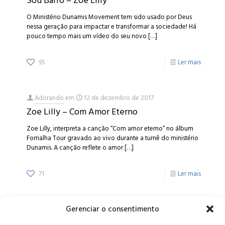
Sou Barro – Zoe Lilly
O Ministério Dunamis Movement tem sido usado por Deus
nessa geração para impactar e transformar a sociedade! Há
pouco tempo mais um vídeo do seu novo
[…]
95
Ler mais
Adorando
em
12 de dezembro de 2017
Zoe Lilly – Com Amor Eterno
Zoe Lilly, interpreta a canção “Com amor eterno” no álbum
Fornalha Tour gravado ao vivo durante a turnê do ministério
Dunamis. A canção reflete o amor
[…]
71
Ler mais
Gerenciar o consentimento
Alameda Oscar Niemeyer, 1033 – 7º Andar - Portaria 04, Vila da