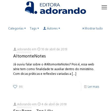
Categorias
Tags
Autores
Mostrar tudo
adorando
em
16 de abril de 2019
AltomonteNotes
Já ouviu falar sobre o #AltomonteNotes? Pois é, essa web
série tem como finalidade te auxiliar dentro do ministério.
Com dicas práticas e reflexões variadas a
[…]
86
Ler mais
Adorando
em
4 de abril de 2018