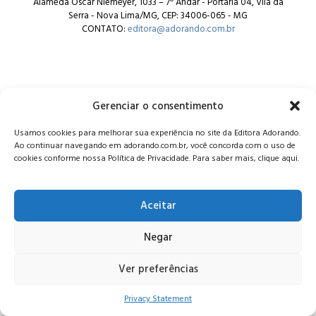
Alameda Oscar Niemeyer, 1033 – 7º Andar - Portaria 04, Vila da
Serra - Nova Lima/MG, CEP: 34006-065 - MG
CONTATO:
editora@adorando.com.br
Gerenciar o consentimento
© Editora Adorando 2026. Todos os direitos reservados.
Usamos cookies para melhorar sua experiência no site da Editora Adorando.
Consulte nossa
política de privacidade
.
Ao continuar navegando em adorando.com.br, você concorda com o uso de
cookies conforme nossa Política de Privacidade. Para saber mais, clique aqui.
Aceitar
Negar
Ver preferências
Privacy Statement