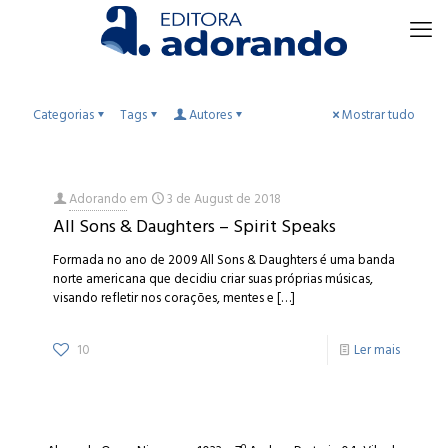
Categorias
Tags
Autores
Mostrar tudo
Adorando
em
3 de August de 2018
All Sons & Daughters – Spirit Speaks
Formada no ano de 2009 All Sons & Daughters é uma banda
norte americana que decidiu criar suas próprias músicas,
visando refletir nos corações, mentes e
[…]
10
Ler mais