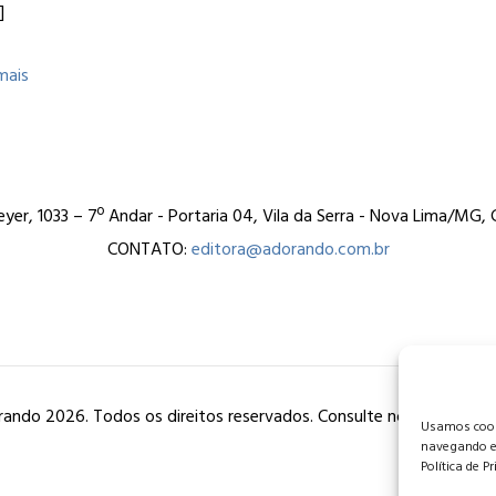
]
mais
er, 1033 – 7º Andar - Portaria 04, Vila da Serra - Nova Lima/MG
CONTATO:
editora@adorando.com.br
ando 2026. Todos os direitos reservados. Consulte nossa
política
Usamos cooki
navegando e
Política de P