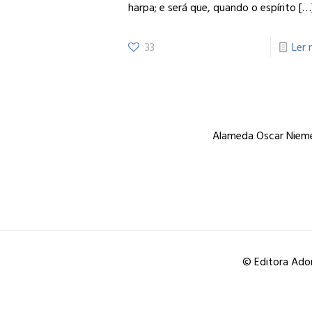
harpa; e será que, quando o espírito
[…
33
Ler 
Alameda Oscar Niemey
© Editora Ador