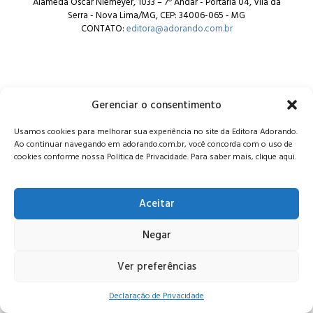
Alameda Oscar Niemeyer, 1033 – 7º Andar - Portaria 04, Vila da
Serra - Nova Lima/MG, CEP: 34006-065 - MG
CONTATO:
editora@adorando.com.br
Gerenciar o consentimento
© Editora Adorando 2026. Todos os direitos reservados.
Usamos cookies para melhorar sua experiência no site da Editora Adorando.
Consulte nossa
política de privacidade
.
Ao continuar navegando em adorando.com.br, você concorda com o uso de
cookies conforme nossa Política de Privacidade. Para saber mais, clique aqui.
Aceitar
Negar
Ver preferências
Declaração de Privacidade