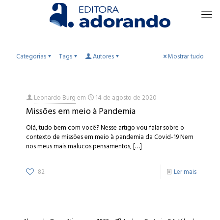
Categorias
Tags
Autores
Mostrar tudo
Leonardo Burg
em
14 de agosto de 2020
Missões em meio à Pandemia
Olá, tudo bem com você? Nesse artigo vou falar sobre o
contexto de missões em meio à pandemia da Covid-19 Nem
nos meus mais malucos pensamentos,
[…]
82
Ler mais