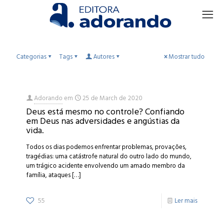
Categorias
Tags
Autores
Mostrar tudo
Adorando
em
25 de March de 2020
Deus está mesmo no controle? Confiando
em Deus nas adversidades e angústias da
vida.
Todos os dias podemos enfrentar problemas, provações,
tragédias: uma catástrofe natural do outro lado do mundo,
um trágico acidente envolvendo um amado membro da
família, ataques
[…]
55
Ler mais