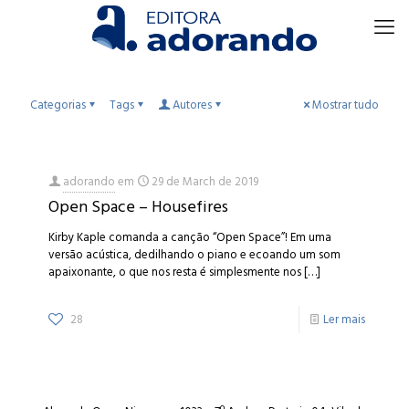
Categorias
Tags
Autores
Mostrar tudo
adorando
em
29 de March de 2019
Open Space – Housefires
Kirby Kaple comanda a canção “Open Space”! Em uma
versão acústica, dedilhando o piano e ecoando um som
apaixonante, o que nos resta é simplesmente nos
[…]
28
Ler mais