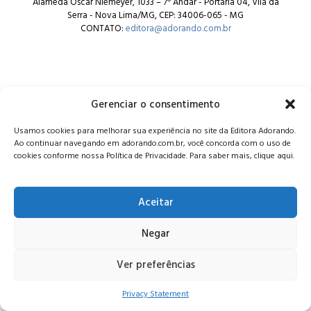
Alameda Oscar Niemeyer, 1033 – 7º Andar - Portaria 04, Vila da
Serra - Nova Lima/MG, CEP: 34006-065 - MG
CONTATO:
editora@adorando.com.br
Gerenciar o consentimento
© Editora Adorando 2026. Todos os direitos reservados.
Usamos cookies para melhorar sua experiência no site da Editora Adorando.
Consulte nossa
política de privacidade
.
Ao continuar navegando em adorando.com.br, você concorda com o uso de
cookies conforme nossa Política de Privacidade. Para saber mais, clique aqui.
Aceitar
Negar
Ver preferências
Privacy Statement