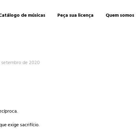
Catálogo de músicas
Peça sua licença
Quem somos
e setembro de 2020
ecíproca.
e exige sacrifício.