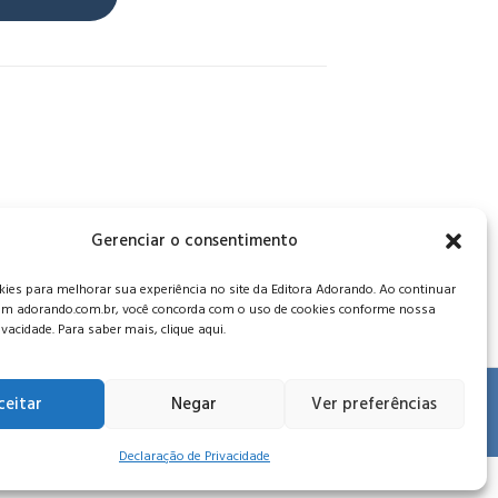
, CEP: 34006-065 - MG
Gerenciar o consentimento
es para melhorar sua experiência no site da Editora Adorando. Ao continuar
m adorando.com.br, você concorda com o uso de cookies conforme nossa
rivacidade. Para saber mais, clique aqui.
ceitar
Negar
Ver preferências
 de privacidade
.
Declaração de Privacidade