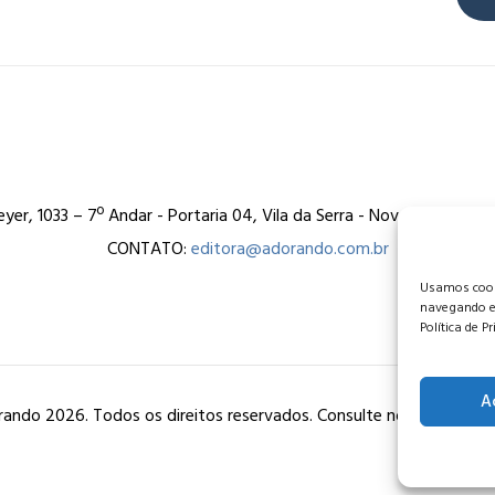
er, 1033 – 7º Andar - Portaria 04, Vila da Serra - Nova Lima/MG
CONTATO:
editora@adorando.com.br
Usamos cooki
navegando e
Política de P
A
ando 2026. Todos os direitos reservados. Consulte nossa
política