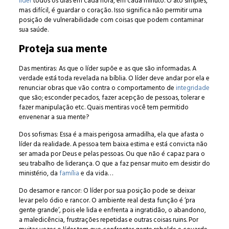
líder
todos os dias em cada hora, em cada minuto. O ato simples,
mas difícil, é guardar o coração. Isso significa não permitir uma
posição de vulnerabilidade com coisas que podem contaminar
sua saúde.
Proteja sua mente
Das mentiras: As que o líder supõe e as que são informadas. A
verdade está toda revelada na bíblia. O líder deve andar por ela e
renunciar obras que vão contra o comportamento de
integridade
que são; esconder pecados, fazer acepção de pessoas, tolerar e
fazer manipulação etc. Quais mentiras você tem permitido
envenenar a sua mente?
Dos sofismas: Essa é a mais perigosa armadilha, ela que afasta o
líder da realidade. A pessoa tem baixa estima e está convicta não
ser amada por Deus e pelas pessoas. Ou que não é capaz para o
seu trabalho de liderança. O que a faz pensar muito em desistir do
ministério, da
família
e da vida…
Do desamor e rancor: O líder por sua posição pode se deixar
levar pelo ódio e rancor. O ambiente real desta função é ‘pra
gente grande’, pois ele lida e enfrenta a ingratidão, o abandono,
a maledicência, frustrações repetidas e outras coisas ruins. Por