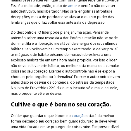
muitas vezes o líder tem que confrontar gente rebelde e covarde.
Essa é a realidade, então, o ato de
amor
e perdão não deve ser
autodestrutivo, mas libertador. Não será ‘engolir’ as afrontas e
decepções, mas a de perdoar e se afastar o quanto puder das
lembranças que o faz voltar essa antessala da depressão.
Do descontrole: O líder pode planejar uma ação. Pensar de
antemão sobre uma resposta a dar. Porém a reação não se pode
dominar. Ela é a liberação inevitável da energia dos seus últimos
hábitos. Se vocês vem há um tempo exercitando ‘o deixar pra lá’
as mágoas, este hábito péssimo de muitos líderes leva a uma
explosão mais tarde em uma hora nada propícia. Por isso o líder
não deve cultivar este hábito, ou melhor, esta mania de acumular
coisas no seu coração. Exercer o autocontrole não é se expor a
choques pelo orgulho ou ‘adrenalina’. Exercer o autocontrole vem
antes disso se desviar da contenda, do estresse da tempestade.
No livro de Provérbios 22:3 diz que o incauto vê o mal e cai nele,
mas o prudente vê e se desvia.
Cultive o que é bom no seu coração.
O líder que guardar o que é bom no
coração
estará da melhor
forma deixando seu coração bem guardado. Não se deve viver
uma vida focada em se proteger de coisas ruins. É imprescindível