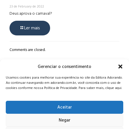
23 de February de 2022
Deus aprova o carnaval?
Ler mais
Comments are closed.
Gerenciar o consentimento
Alameda Oscar Niemeyer, 1033 – 7º Andar - Portaria 04, Vila da
Usamos cookies para melhorar sua experiência no site da Editora Adorando.
Serra - Nova Lima/MG, CEP: 34006-065 - MG
Ao continuar navegando em adorando.com.br, você concorda com o uso de
CONTATO:
editora@adorando.com.br
cookies conforme nossa Política de Privacidade. Para saber mais, clique aqui.
Aceitar
Negar
© Editora Adorando 2026. Todos os direitos reservados.