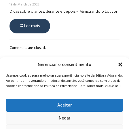
13 de March de 2022
Dicas sobre o antes, durante e depois – Ministrando o Louvor
Ler mais
Comments are closed.
Gerenciar o consentimento
Alameda Oscar Niemeyer, 1033 – 7º Andar - Portaria 04, Vila da
Usamos cookies para melhorar sua experiência no site da Editora Adorando.
Serra - Nova Lima/MG, CEP: 34006-065 - MG
Ao continuar navegando em adorando.com.br, você concorda com o uso de
CONTATO:
editora@adorando.com.br
cookies conforme nossa Política de Privacidade. Para saber mais, clique aqui.
Aceitar
Negar
© Editora Adorando 2026. Todos os direitos reservados.