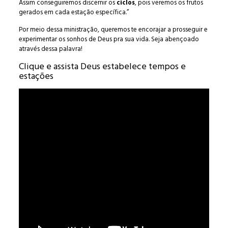
Assim conseguiremos discernir os
ciclos
, pois veremos os frutos
gerados em cada estação específica.”
Por meio dessa ministração, queremos te encorajar a prosseguir e
experimentar os sonhos de Deus pra sua vida. Seja abençoado
através dessa palavra!
Clique e assista Deus estabelece tempos e
estações